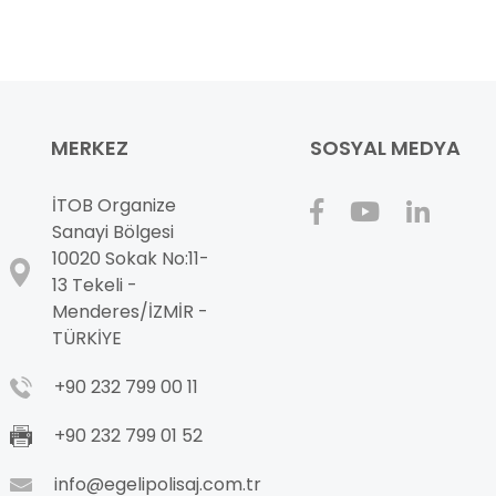
MERKEZ
SOSYAL MEDYA
İTOB Organize
Sanayi Bölgesi
10020 Sokak No:11-
13 Tekeli -
Menderes/İZMİR -
TÜRKİYE
+90 232 799 00 11
+90 232 799 01 52
info@egelipolisaj.com.tr