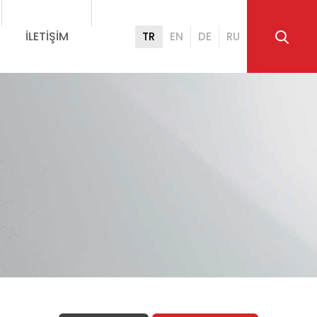
İLETIŞIM
TR
EN
DE
RU