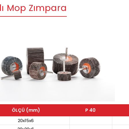
lı Mop Zımpara
ÖLÇÜ (mm)
P 40
20x15x6