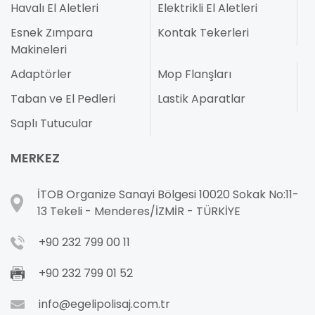
Havalı El Aletleri
Elektrikli El Aletleri
Esnek Zımpara
Kontak Tekerleri
Makineleri
Adaptörler
Mop Flanşları
Taban ve El Pedleri
Lastik Aparatlar
Saplı Tutucular
MERKEZ
İTOB Organize Sanayi Bölgesi 10020 Sokak No:11-
13 Tekeli - Menderes/İZMİR - TÜRKİYE
+90 232 799 00 11
+90 232 799 01 52
info@egelipolisaj.com.tr