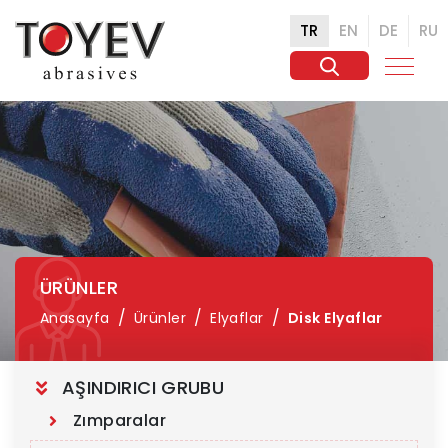
TR
EN
DE
RU
ÜRÜNLER
Anasayfa
Ürünler
Elyaflar
Disk Elyaflar
AŞINDIRICI GRUBU
Zımparalar