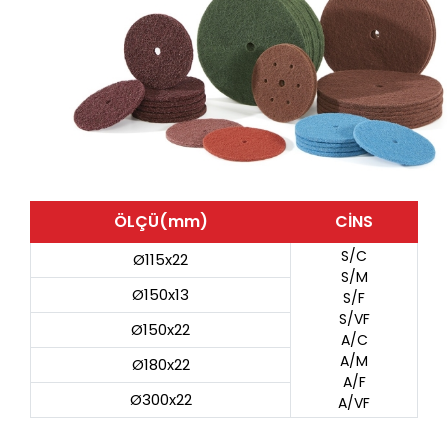
ÖLÇÜ(mm)
CİNS
S/C
Ø115x22
S/M
Ø150x13
S/F
S/VF
Ø150x22
A/C
A/M
Ø180x22
A/F
Ø300x22
A/VF