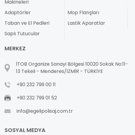
Makineleri
Adaptörler
Mop Flanşları
Taban ve El Pedleri
Lastik Aparatlar
Saplı Tutucular
MERKEZ
İTOB Organize Sanayi Bölgesi 10020 Sokak No:11-
13 Tekeli - Menderes/İZMİR - TÜRKİYE
+90 232 799 00 11
+90 232 799 01 52
info@egelipolisaj.com.tr
SOSYAL MEDYA