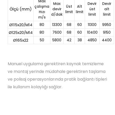
Max
Max
Devir
Devir
çalışma
Üst
Alt
Ölçü (mm)
devir
üst
alt
Hızı
limit
limit
d/dak
limit
limit
m/s
Ø115x20/M14
80
13300
68
60
11300
9950
Ø125x20/M14
80
7600
68
60
10400
9150
Ø165x22
50
5800
42
38
4850
4400
Manuel uygulama gerektiren kaynak temizleme
ve montaj yerinde müdahale gerektiren taşlama
ve polisaj operasyonlarında pratik bağlantı tipleri
ile kullanım kolaylığı sağlar.