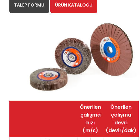
TALEP FORMU
ÜRÜN KATALOĞU
Önerilen
Önerilen
çalışma
çalışma
hızı
devri
(m/s)
(devir/dak)