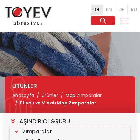
TR
EN
DE
RU
ÜRÜNLER
Anasayfa
Ürünler
Mop Zımparalar
Pliseli ve Vidalı Mop Zımparalar
AŞINDIRICI GRUBU
Zımparalar