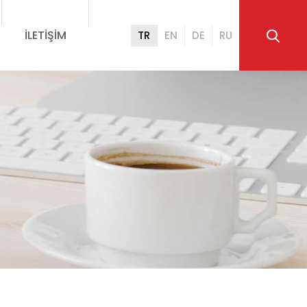
İLETIŞIM
TR
EN
DE
RU