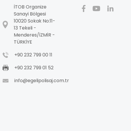
İTOB Organize
Sanayi Bölgesi
10020 Sokak No:11-
13 Tekeli -
Menderes/İZMİR -
TÜRKİYE
+90 232 799 00 11
+90 232 799 01 52
info@egelipolisaj.com.tr