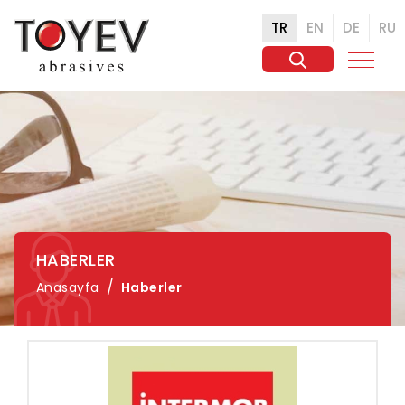
TR
EN
DE
RU
HABERLER
Anasayfa
Haberler