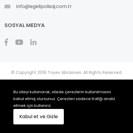
info@egelipolisaj.com.tr
SOSYAL MEDYA
© Copyright 2019 Toyev Abrasives. All Rights Reserved.
Bu siteyi kullanarak, sitede çerezlerin kullanılmasını
kabul etmiş olursunuz. Çerezleri sadece trafiği analiz
Toyev bir Egeli Polisaj markasıdır.
etmek için kullanırız.
Gizlilik Politikası
-
Kişisel Verilerin Korunması
Kabul et ve Gizle