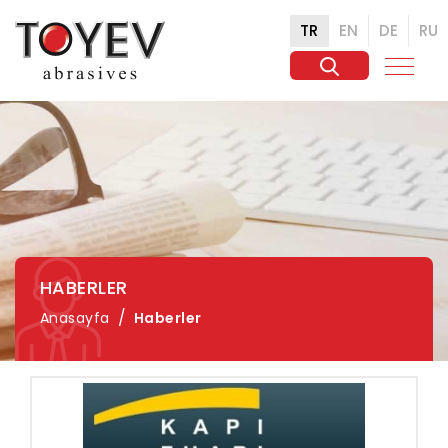
TR
EN
DE
RU
HABERLER
Anasayfa
Haberler