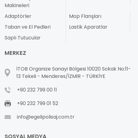
Makineleri
Adaptörler
Mop Flanşları
Taban ve El Pedleri
Lastik Aparatlar
Saplı Tutucular
MERKEZ
İTOB Organize Sanayi Bölgesi 10020 Sokak No:11-
13 Tekeli - Menderes/İZMİR - TÜRKİYE
+90 232 799 00 11
+90 232 799 01 52
info@egelipolisaj.com.tr
SOSYAL MEDYA